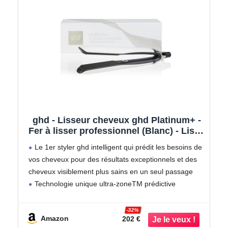
ghd - Lisseur cheveux ghd Platinum+ -
Fer à lisser professionnel (Blanc) - Lisse
en un passage sans chaleur extrême,
Le 1er styler ghd intelligent qui prédit les besoins de
75% plus brillants, 70% plus forts -
vos cheveux pour des résultats exceptionnels et des
Lisseur boucleur idéal cheveux
cheveux visiblement plus sains en un seul passage
colorés/abîmés
Technologie unique ultra-zoneTM prédictive
mesurant la chaleur 250 fois par seconde, pour
maintenir de
-32%
Amazon
202 €